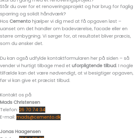
Skal du i gang med et renoveringsprojekt?
Står du over for et renoveringsprojekt og har brug for faglig
sparring og solidt håndværk?
Hos
Cemento
hjælper vi dig med at få opgaven løst –
uanset om det handler om badeværelse, facade eller en
større ombygning. Vi sørger for, at resultatet bliver præcis,
som du ønsker det.
Du kan også udfylde kontaktformularen her på siden – så
vender vi hurtigt tilbage med et
uforpligtende tilbud
. I nogle
tilfælde kan det være nødvendigt, at vi besigtiger opgaven,
før vi kan give et præcist tilbud.
Kontakt os på
M
ads Christensen
Telefon:
26 70 74 34
E-mail:
mads@cemento.dk
Jonas Haagensen