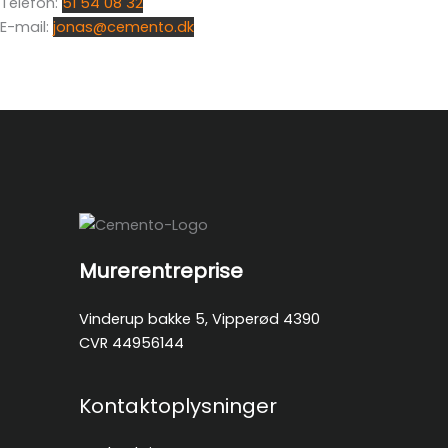
Telefon:
51 54 08 32
E-mail:
jonas@cemento.dk
Murerentreprise
Vinderup bakke 5, Vipperød 4390
CVR 44956144
Kontaktoplysninger