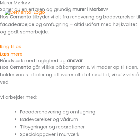
Murer Mørkøv
Gå
Main
Søger du en erfaren og grundig
murer i Mørkøv
?
til
Menu
Hos
Cemento
tilbyder vi alt fra renovering og badeværelser til
indholdet
facadearbejde og omfugning – altid udført med høj kvalitet
og godt samarbejde.
Ring til os
Læs mere
Håndværk med faglighed og
ansvar
Hos
Cemento
går vi ikke på kompromis. Vi møder op til tiden,
holder vores aftaler og afleverer altid et resultat, vi selv vil stå
ved.
Vi arbejder med:
Facaderenovering og omfugning
Badeværelser og vådrum
Tilbygninger og reparationer
Specialopgaver i murværk